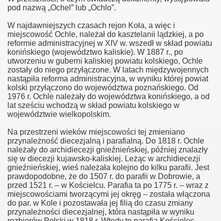
pod nazwą „Ochel” lub „Ochlo”.
W najdawniejszych czasach rejon Koła, a więc i
miejscowość Ochle, należał do kasztelanii lądzkiej, a po
reformie administracyjnej w XIV w. wszedł w skład powiatu
konińskiego (województwo kaliskie). W 1887 r., po
utworzeniu w guberni kaliskiej powiatu kolskiego, Ochle
zostały do niego przyłączone. W latach międzywojennych
nastąpiła reforma administracyjna, w wyniku której powiat
kolski przyłączono do województwa poznańskiego. Od
1976 r. Ochle należały do województwa konińskiego, a od
lat sześciu wchodzą w skład powiatu kolskiego w
województwie wielkopolskim.
Na przestrzeni wieków miejscowości tej zmieniano
przynależność diecezjalną i parafialną. Do 1818 r. Ochle
należały do archidiecezji gnieźnieńskiej, później znalazły
się w diecezji kujawsko-kaliskiej. Leżąc w archidiecezji
gnieźnieńskiej, wieś należała kolejno do kilku parafii. Jest
prawdopodobne, że do 1507 r. do parafii w Dobrowie, a
przed 1521 r. – w Kościelcu. Parafia ta po 1775 r. – wraz z
miejscowościami tworzącymi jej okręg – została włączona
do par. w Kole i pozostawała jej filią do czasu zmiany
przynależności diecezjalnej, która nastąpiła w wyniku
rozbiorów Polski w 1818 r. Wtedy to parafia Kościelec