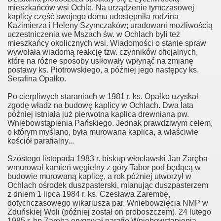
mieszkańców wsi Ochle. Na urządzenie tymczasowej
kaplicy część swojego domu udostępniła rodzina
Kazimierza i Heleny Szymczaków; uradowani możliwością
uczestniczenia we Mszach św. w Ochlach byli też
mieszkańcy okolicznych wsi. Wiadomości o stanie spraw
wywołała wiadomą reakcję tzw. czynników oficjalnych,
które na różne sposoby usiłowały wpłynąć na zmianę
postawy ks. Piotrowskiego, a później jego następcy ks.
Serafina Opałko.
Po cierpliwych staraniach w 1981 r. ks. Opałko uzyskał
zgodę władz na budowę kaplicy w Ochlach. Dwa lata
później istniała już pierwotna kaplica drewniana pw.
Wniebowstąpienia Pańskiego. Jednak prawdziwym celem,
o którym myślano, była murowana kaplica, a właściwie
kościół parafialny...
Szóstego listopada 1983 r. biskup włocławski Jan Zaręba
wmurował kamień węgielny z góry Tabor pod będącą w
budowie murowaną kaplicę, a rok później utworzył w
Ochlach ośrodek duszpasterski, mianując duszpasterzem
z dniem 1 lipca 1984 r. ks. Czesława Zarembę,
dotychczasowego wikariusza par. Wniebowzięcia NMP w
Zduńskiej Woli (później został on proboszczem). 24 lutego
1985 r. bp Zaręba erygował parafię Wniebowstąpienia