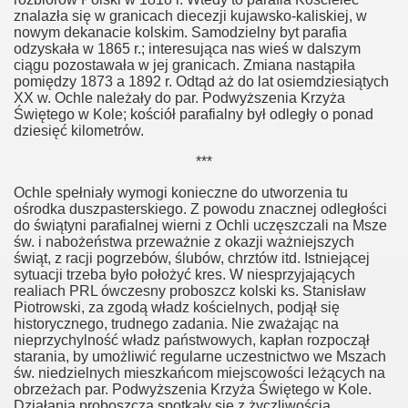
znalazła się w granicach diecezji kujawsko-kaliskiej, w
nowym dekanacie kolskim. Samodzielny byt parafia
odzyskała w 1865 r.; interesująca nas wieś w dalszym
ciągu pozostawała w jej granicach. Zmiana nastąpiła
pomiędzy 1873 a 1892 r. Odtąd aż do lat osiemdziesiątych
XX w. Ochle należały do par. Podwyższenia Krzyża
Świętego w Kole; kościół parafialny był odległy o ponad
dziesięć kilometrów.
***
Ochle spełniały wymogi konieczne do utworzenia tu
ośrodka duszpasterskiego. Z powodu znacznej odległości
do świątyni parafialnej wierni z Ochli uczęszczali na Msze
św. i nabożeństwa przeważnie z okazji ważniejszych
świąt, z racji pogrzebów, ślubów, chrztów itd. Istniejącej
sytuacji trzeba było położyć kres. W niesprzyjających
realiach PRL ówczesny proboszcz kolski ks. Stanisław
Piotrowski, za zgodą władz kościelnych, podjął się
historycznego, trudnego zadania. Nie zważając na
nieprzychylność władz państwowych, kapłan rozpoczął
starania, by umożliwić regularne uczestnictwo we Mszach
św. niedzielnych mieszkańcom miejscowości leżących na
obrzeżach par. Podwyższenia Krzyża Świętego w Kole.
Działania proboszcza spotkały się z życzliwością