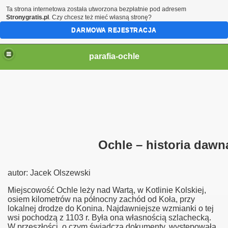
Ta strona internetowa została utworzona bezpłatnie pod adresem
Stronygratis.pl
. Czy chcesz też mieć własną stronę?
DARMOWA REJESTRACJA
parafia-ochle
Ochle – historia dawn
autor: Jacek Olszewski
Miejscowość Ochle leży nad Wartą, w Kotlinie Kolskiej,
osiem kilometrów na północny zachód od Koła, przy
lokalnej drodze do Konina. Najdawniejsze wzmianki o tej
wsi pochodzą z 1103 r. Była ona własnością szlachecką.
W przeszłości, o czym świadczą dokumenty, występowała